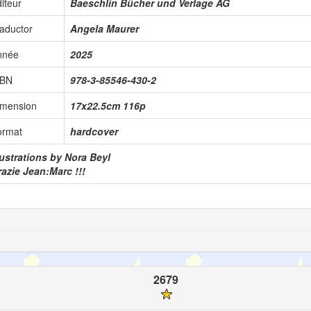
iteur
Baeschlin Bücher und Verlage AG
aductor
Angela Maurer
nnée
2025
SBN
978-3-85546-430-2
imension
17x22.5cm 116p
ormat
hardcover
lustrations by Nora Beyl
azie Jean:Marc !!!
2679