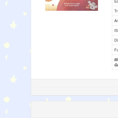
Éd
Tr
A
I
D
F
Il
Gr