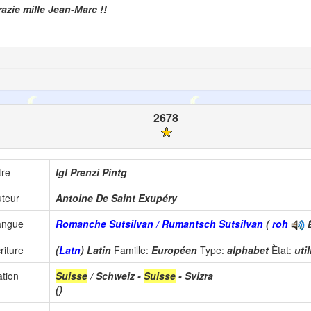
azie mille Jean-Marc !!
2678
tre
Igl Prenzi Pintg
teur
Antoine De Saint Exupéry
angue
Romanche Sutsilvan / Rumantsch Sutsilvan
(
roh
riture
(
Latn
) Latin
Famille:
Européen
Type:
alphabet
Ètat:
uti
tion
Suisse
/ Schweiz -
Suisse
- Svizra
()