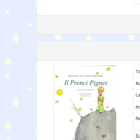
Ti
Au
L
éc
Na
Éd