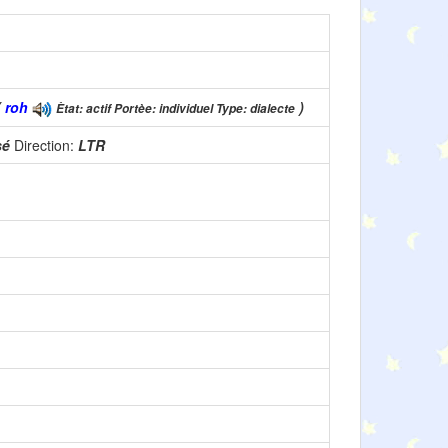
(
roh
)
Ètat: actif Portèe: individuel Type: dialecte
isé
Direction:
LTR