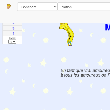
Pages
1
2
M
3
4
Livres:
En tant que vrai amoureux 
à tous les amoureux de Pet