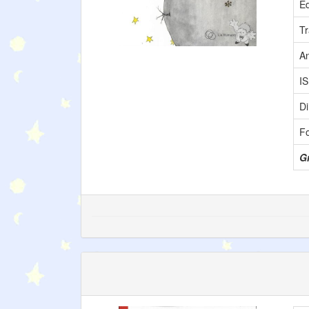
Éd
Tr
A
I
D
F
Gr