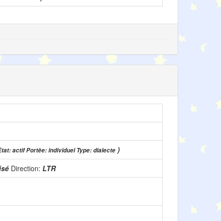
)
Ètat: actif Portèe: individuel Type: dialecte
lisé
Direction:
LTR