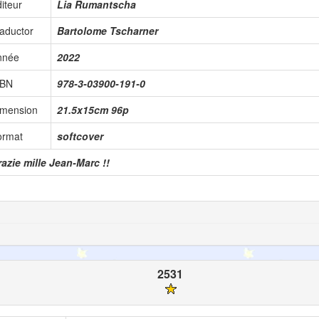
iteur
Lia Rumantscha
aductor
Bartolome Tscharner
nnée
2022
SBN
978-3-03900-191-0
imension
21.5x15cm 96p
ormat
softcover
azie mille Jean-Marc !!
2531