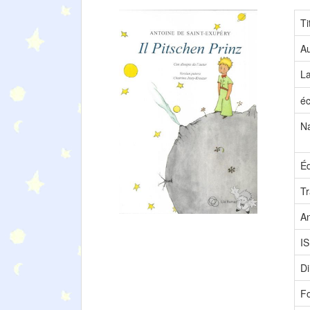
Ti
Au
L
éc
Na
Éd
Tr
A
I
D
F