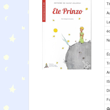
Ti
Au
L
éc
Na
Éd
Tr
A
I
D
F
Gr