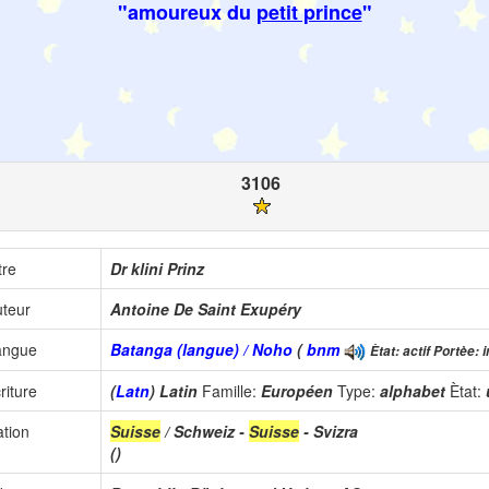
"amoureux du
petit prince
"
3106
tre
Dr klini Prinz
teur
Antoine De Saint Exupéry
angue
Batanga (langue) / Noho
(
bnm
Ètat: actif Portèe: 
riture
(
Latn
) Latin
Famille:
Européen
Type:
alphabet
Ètat:
tion
Suisse
/ Schweiz -
Suisse
- Svizra
()