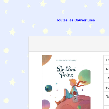
Toutes les Couvertures
Ti
Au
L
éc
Na