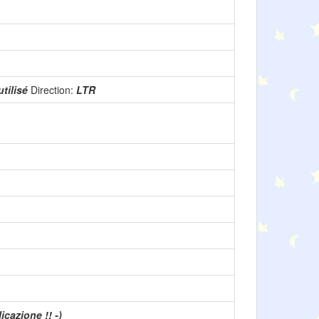
utilisé
Direction:
LTR
cazione !! -)