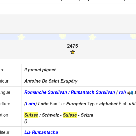
2475
tre
Il prenci pignet
teur
Antoine De Saint Exupéry
angue
Romanche Sursilvan / Rumantsch Sursilvan
(
roh
riture
(
Latn
) Latin
Famille:
Européen
Type:
alphabet
Ètat:
uti
tion
Suisse
/ Schweiz -
Suisse
- Svizra
()
iteur
Lia Rumantscha