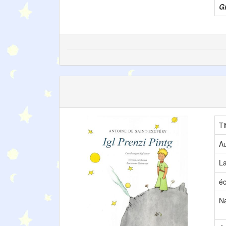
Gr
Ti
Au
L
éc
Na