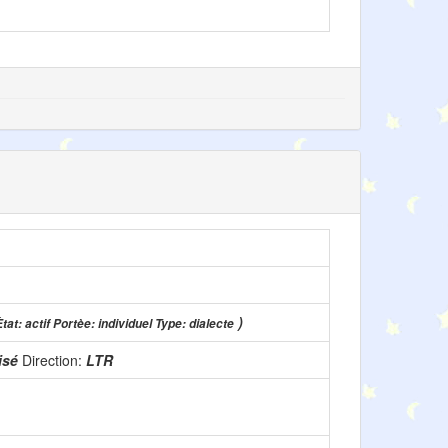
)
Ètat: actif Portèe: individuel Type: dialecte
lisé
Direction:
LTR