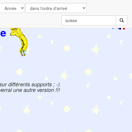
ce
[FR]
ur différents supports ; -)
errai une autre version !!!