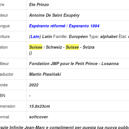
tre
Ete Prinzo
teur
Antoine De Saint Exupéry
angue
Espéranto réformé / Esperanto 1894
riture
(
Latn
) Latin
Famille:
Européen
Type:
alphabet
Ètat:
tion
Suisse
/ Schweiz -
Suisse
- Svizra
()
iteur
Fondation JMP pour le Petit Prince - Losanna
aductor
Martin Ptasiński
nnée
2022
SBN
-
imension
15.8x23cm
ormat
softcover
azie Infinite Jean-Marc e complimenti per questa tua nuova pubbli