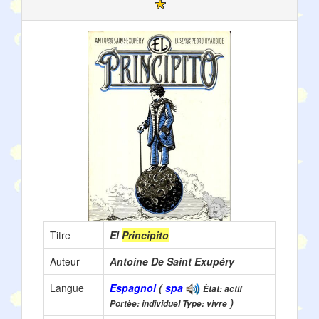
Titre
El
Principito
Auteur
Antoine De Saint Exupéry
Langue
Espagnol
(
spa
Ètat: actif
)
Portèe: individuel Type: vivre