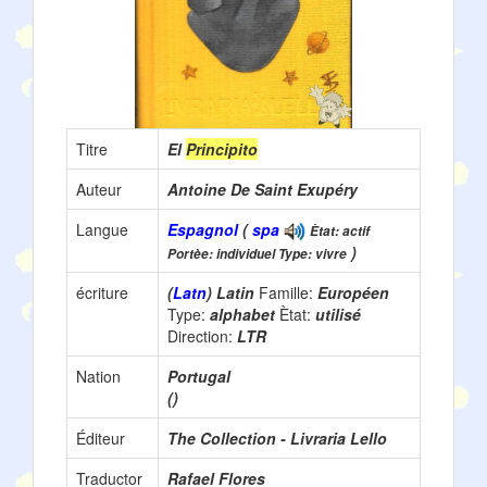
Titre
El
Principito
Auteur
Antoine De Saint Exupéry
Langue
Espagnol
(
spa
Ètat: actif
)
Portèe: individuel Type: vivre
écriture
(
Latn
) Latin
Famille:
Européen
Type:
alphabet
Ètat:
utilisé
Direction:
LTR
Nation
Portugal
()
Éditeur
The Collection - Livraria Lello
Traductor
Rafael Flores