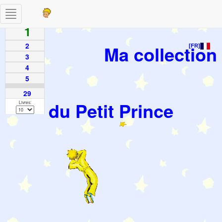
Toggle
Pages
navigation
1
2
Ma collection
[FR]
3
4
5
29
du Petit Prince
Livres: