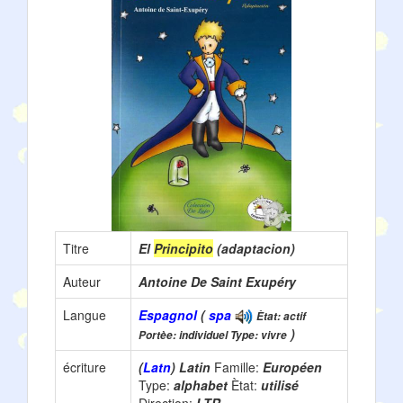
Titre
El
Principito
(adaptacion)
Auteur
Antoine De Saint Exupéry
Langue
Espagnol
(
spa
Ètat: actif
)
Portèe: individuel Type: vivre
écriture
(
Latn
) Latin
Famille:
Européen
Type:
alphabet
Ètat:
utilisé
Direction:
LTR