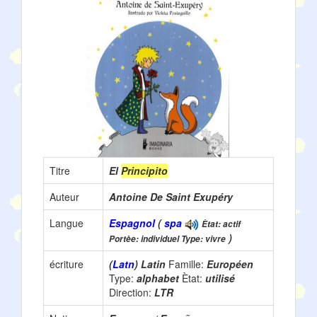
Titre
El
Principito
Auteur
Antoine De Saint Exupéry
Langue
Espagnol
(
spa
Ètat: actif
)
Portèe: individuel Type: vivre
écriture
(
Latn
) Latin
Famille:
Européen
Type:
alphabet
Ètat:
utilisé
Direction:
LTR