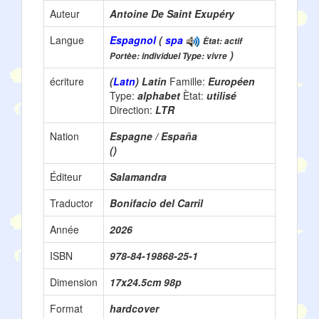
Auteur
Antoine De Saint Exupéry
Langue
Espagnol
(
spa
Ètat: actif
)
Portèe: individuel Type: vivre
écriture
(
Latn
) Latin
Famille:
Européen
Type:
alphabet
Ètat:
utilisé
Direction:
LTR
Nation
Espagne / España
()
Éditeur
Salamandra
Traductor
Bonifacio del Carril
Année
2026
ISBN
978-84-19868-25-1
Dimension
17x24.5cm 98p
Format
hardcover