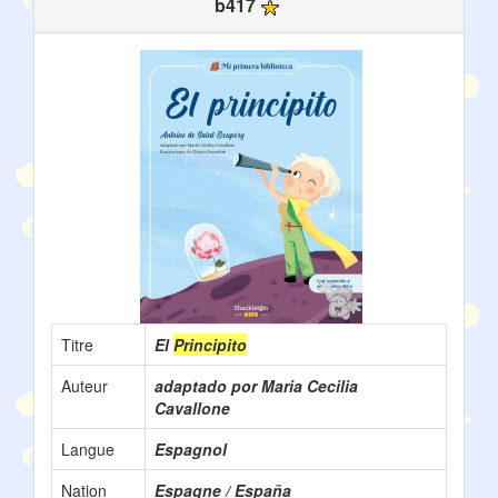
b417
Titre
El
Principito
Auteur
adaptado por Maria Cecilia
Cavallone
Langue
Espagnol
Nation
Espagne / España