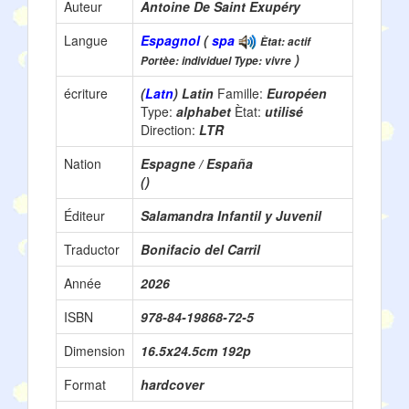
Auteur
Antoine De Saint Exupéry
Langue
Espagnol
(
spa
Ètat: actif
)
Portèe: individuel Type: vivre
écriture
(
Latn
) Latin
Famille:
Européen
Type:
alphabet
Ètat:
utilisé
Direction:
LTR
Nation
Espagne / España
()
Éditeur
Salamandra Infantil y Juvenil
Traductor
Bonifacio del Carril
Année
2026
ISBN
978-84-19868-72-5
Dimension
16.5x24.5cm 192p
Format
hardcover