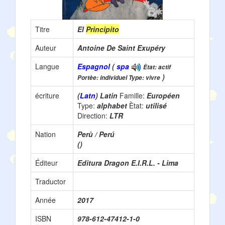
Titre
El
Principito
Auteur
Antoine De Saint Exupéry
Langue
Espagnol
(
spa
Ètat: actif
)
Portèe: individuel Type: vivre
écriture
(
Latn
) Latin
Famille:
Européen
Type:
alphabet
Ètat:
utilisé
Direction:
LTR
Nation
Perù / Perú
()
Éditeur
Editura Dragon E.I.R.L. - Lima
Traductor
Année
2017
ISBN
978-612-47412-1-0