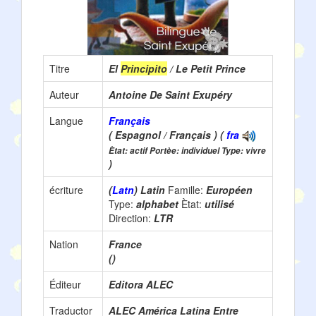
Titre
El
Principito
/ Le Petit Prince
Auteur
Antoine De Saint Exupéry
Langue
Français
( Espagnol / Français ) (
fra
Ètat: actif Portèe: individuel Type: vivre
)
écriture
(
Latn
) Latin
Famille:
Européen
Type:
alphabet
Ètat:
utilisé
Direction:
LTR
Nation
France
()
Éditeur
Editora ALEC
Traductor
ALEC América Latina Entre