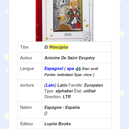
Titre
El
Principito
Auteur
Antoine De Saint Exupéry
Langue
Espagnol
(
spa
Ètat: actif
)
Portèe: individuel Type: vivre
écriture
(
Latn
) Latin
Famille:
Européen
Type:
alphabet
Ètat:
utilisé
Direction:
LTR
Nation
Espagne / España
()
Éditeur
Lupita Books